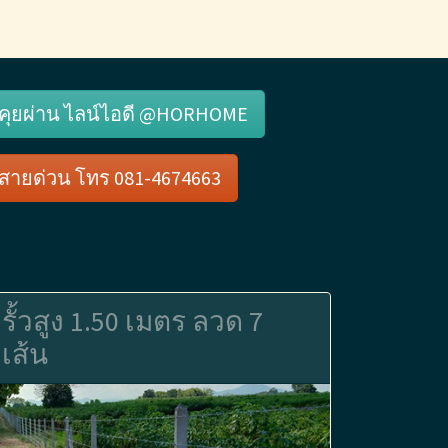
คุยผ่าน ไลน์ไอดี @HORHOME
สายด่วน โทร 081-4674663
รั้วสูง 1.50 เมตร ลวด 7
เส้น