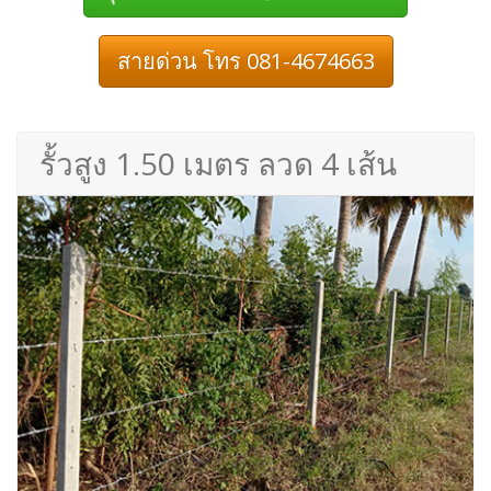
สายด่วน โทร 081-4674663
รั้วสูง 1.50 เมตร ลวด 4 เส้น