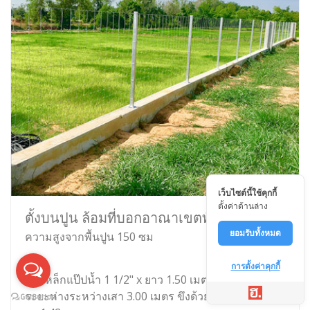
เว็บไซต์นี้ใช้คุกกี้
ตั้งค่าด้านล่าง
ตั้งบนปูน ล้อมที่บอกอาณาเขตทั่วไป
ยอมรับทั้งหมด
ความสูงจากพื้นปูน 150 ซม
การตั้งค่าคุกกี้
เสาเหล็กแป๊ปน้ำ 1 1/2" x ยาว 1.50 เมตร ติดเพลทบนปูน
ระยะห่างระหว่างเสา 3.00 เมตร ขึงด้วยตาข่ายไวน์แมน