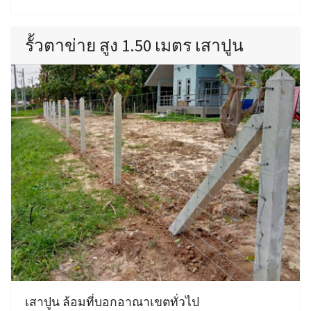
รั้วตาข่าย สูง 1.50 เมตร เสาปูน
เสาปูน ล้อมที่บอกอาณาเขตทั่วไป