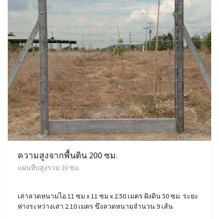
ความสูงจากพื้นดิน 200 ซม.
แผ่นทึบสูงรวม 20 ซม.
เสาลวดหนามไอ 11 ซม x 11 ซม x 2.50 เมตร ฝังดิน 50 ซม. ระยะ
ห่างระหว่างเสา 2.10 เมตร ขึงลวดหนามจำนวน 9 เส้น