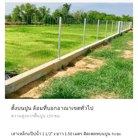
ตั้งบนปูน ล้อมที่บอกอาณาเขตทั่วไป
ความสูงจากพื้นปูน 150 ซม
เสาเหล็กแป๊ปน้ำ 1 1/2" x ยาว 1.50 เมตร ติดเพลทบนปูน ระยะ