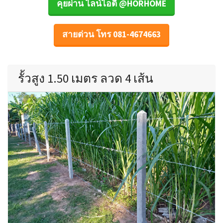
คุยผ่าน ไลน์ไอดี @HORHOME
สายด่วน โทร 081-4674663
รั้วสูง 1.50 เมตร ลวด 4 เส้น