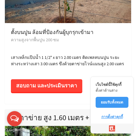
ตั้งบนปูน ล้อมที่ป้องกันผู้บุกรุกเข้ามา
ความสูงจากพื้นปูน 200 ซม
เสาเหล็กแป๊ปน้ำ 1 1/2" x ยาว 2.00 เมตร ติดเพลทบนปูน ระยะ
ห่างระหว่างเสา 3.00 เมตร ขึงด้วยตาข่ายไวน์แมนสูง 2.00 เมตร
สอบถาม และประเมินราคา
เว็บไซต์นี้ใช้คุกกี้
ตั้งค่าด้านล่าง
ยอมรับทั้งหมด
รั้วตาข่าย สูง 1.60 เมตร + 1 แผ่นทึบ
การตั้งค่าคุกกี้