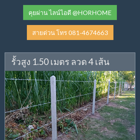
คุยผ่าน ไลน์ไอดี @HORHOME
สายด่วน โทร 081-4674663
รั้วสูง 1.50 เมตร ลวด 4 เส้น