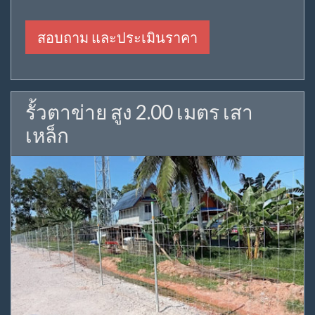
สอบถาม และประเมินราคา
รั้วตาข่าย สูง 2.00 เมตร เสา
เหล็ก