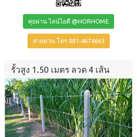
คุยผ่าน ไลน์ไอดี @HORHOME
สายด่วน โทร 081-4674663
รั้วสูง 1.50 เมตร ลวด 4 เส้น