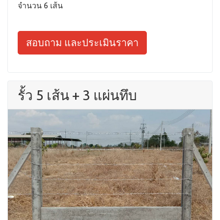
จำนวน 6 เส้น
สอบถาม และประเมินราคา
รั้ว 5 เส้น + 3 แผ่นทึบ