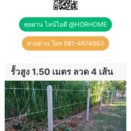
คุยผ่าน ไลน์ไอดี @HORHOME
สายด่วน โทร 081-4674663
รั้วสูง 1.50 เมตร ลวด 4 เส้น