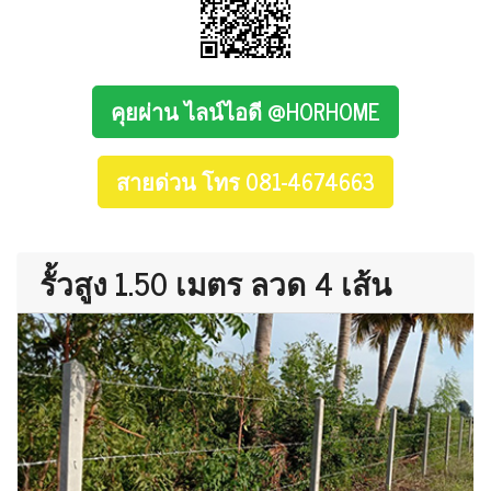
คุยผ่าน ไลน์ไอดี @HORHOME
สายด่วน โทร 081-4674663
รั้วสูง 1.50 เมตร ลวด 4 เส้น