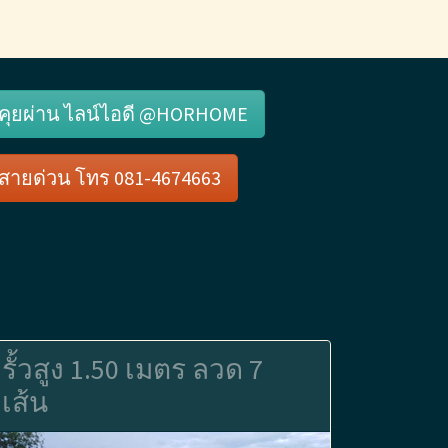
คุยผ่าน ไลน์ไอดี @HORHOME
สายด่วน โทร 081-4674663
รั้วสูง 1.50 เมตร ลวด 7
เส้น