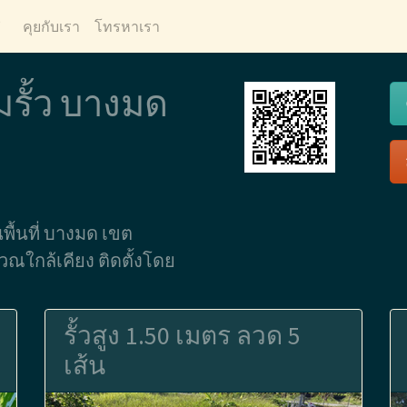
ี
คุยกับเรา
โทรหาเรา
มรั้ว บางมด
นพื้นที่ บางมด เขต
ณใกล้เคียง ติดตั้งโดย
รั้วสูง 1.50 เมตร ลวด 5
เส้น