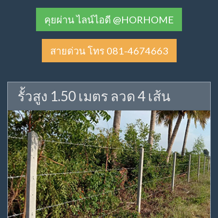
คุยผ่าน ไลน์ไอดี @HORHOME
สายด่วน โทร 081-4674663
รั้วสูง 1.50 เมตร ลวด 4 เส้น