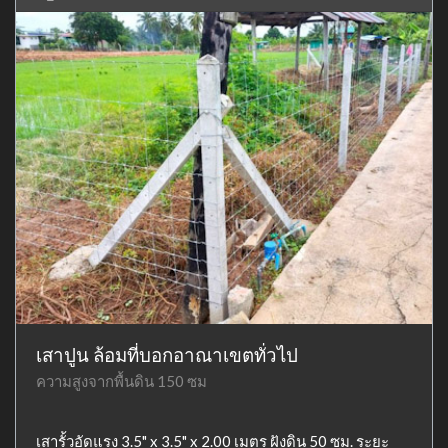
เสาปูน ล้อมที่บอกอาณาเขตทั่วไป
ความสูงจากพื้นดิน 150 ซม
เสารั้วอัดแรง 3.5" x 3.5" x 2.00 เมตร ฝังดิน 50 ซม. ระยะ