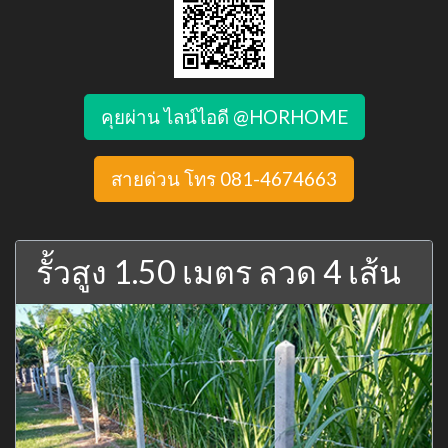
คุยผ่าน ไลน์ไอดี @HORHOME
สายด่วน โทร 081-4674663
รั้วสูง 1.50 เมตร ลวด 4 เส้น