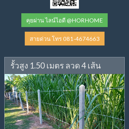
คุยผ่าน ไลน์ไอดี @HORHOME
สายด่วน โทร 081-4674663
รั้วสูง 1.50 เมตร ลวด 4 เส้น