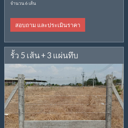
จำนวน 6 เส้น
สอบถาม และประเมินราคา
รั้ว 5 เส้น + 3 แผ่นทึบ