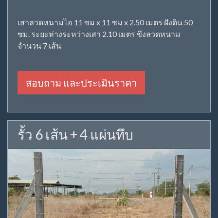
เสาลวดหนามไอ 11 ซม x 11 ซม x 2.50 เมตร ฝังดิน 50
ซม. ระยะห่างระหว่างเสา 2.10 เมตร ขึงลวดหนาม
จำนวน 7 เส้น
สอบถาม และประเมินราคา
รั้ว 6 เส้น + 4 แผ่นทึบ