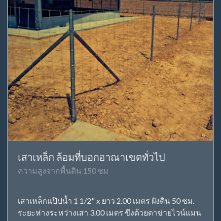
เสาเหล็ก ล้อมที่บอกอาณาเขตทั่วไป
ความสูงจากพื้นดิน 150 ซม
เสาเหล็กแป๊ปน้ำ 1 1/2" x ยาว 2.00 เมตร ฝังดิน 50 ซม.
ระยะห่างระหว่างเสา 3.00 เมตร ขึงด้วยตาข่ายไวน์แมน