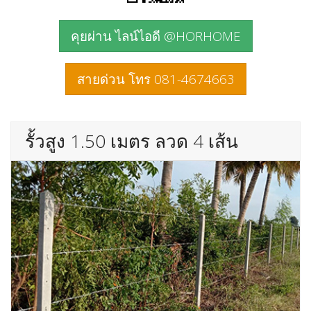
คุยผ่าน ไลน์ไอดี @HORHOME
สายด่วน โทร 081-4674663
รั้วสูง 1.50 เมตร ลวด 4 เส้น