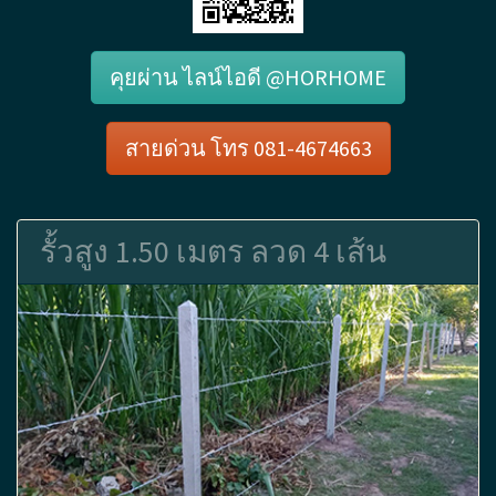
คุยผ่าน ไลน์ไอดี @HORHOME
สายด่วน โทร 081-4674663
รั้วสูง 1.50 เมตร ลวด 4 เส้น