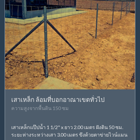
เสาเหล็ก ล้อมที่บอกอาณาเขตทั่วไป
ความสูงจากพื้นดิน 150 ซม
เสาเหล็กแป๊ปน้ำ 1 1/2" x ยาว 2.00 เมตร ฝังดิน 50 ซม.
ระยะห่างระหว่างเสา 3.00 เมตร ขึงด้วยตาข่ายไวน์แมน