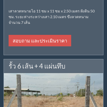
เสาลวดหนามไอ 11 ซม x 11 ซม x 2.50 เมตร ฝังดิน 50
ซม. ระยะห่างระหว่างเสา 2.10 เมตร ขึงลวดหนาม
จำนวน 7 เส้น
สอบถาม และประเมินราคา
รั้ว 6 เส้น + 4 แผ่นทึบ