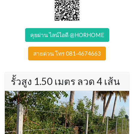
คุยผ่าน ไลน์ไอดี @HORHOME
สายด่วน โทร 081-4674663
รั้วสูง 1.50 เมตร ลวด 4 เส้น