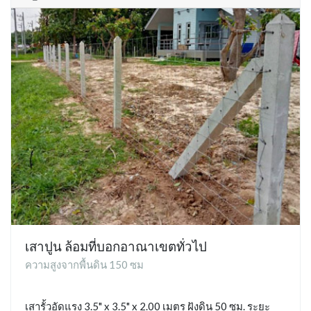
เสาปูน ล้อมที่บอกอาณาเขตทั่วไป
ความสูงจากพื้นดิน 150 ซม
เสารั้วอัดแรง 3.5" x 3.5" x 2.00 เมตร ฝังดิน 50 ซม. ระยะ