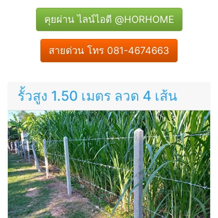
คุยผ่าน ไลน์ไอดี @HORHOME
สายด่วน โทร 081-4674663
รั้วสูง 1.50 เมตร ลวด 4 เส้น