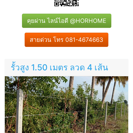
คุยผ่าน ไลน์ไอดี @HORHOME
สายด่วน โทร 081-4674663
รั้วสูง 1.50 เมตร ลวด 4 เส้น