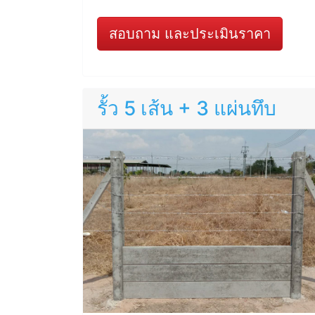
สอบถาม และประเมินราคา
รั้ว 5 เส้น + 3 แผ่นทึบ