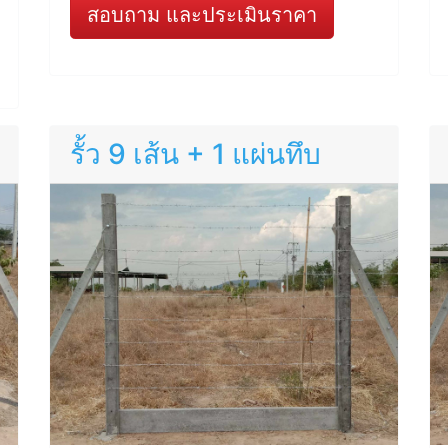
สอบถาม และประเมินราคา
รั้ว 9 เส้น + 1 แผ่นทึบ