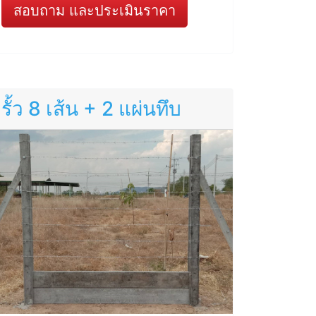
สอบถาม และประเมินราคา
รั้ว 8 เส้น + 2 แผ่นทึบ