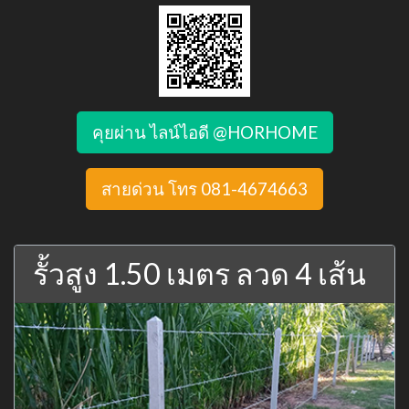
คุยผ่าน ไลน์ไอดี @HORHOME
สายด่วน โทร 081-4674663
รั้วสูง 1.50 เมตร ลวด 4 เส้น