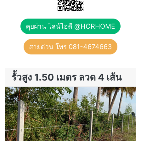
คุยผ่าน ไลน์ไอดี @HORHOME
สายด่วน โทร 081-4674663
รั้วสูง 1.50 เมตร ลวด 4 เส้น